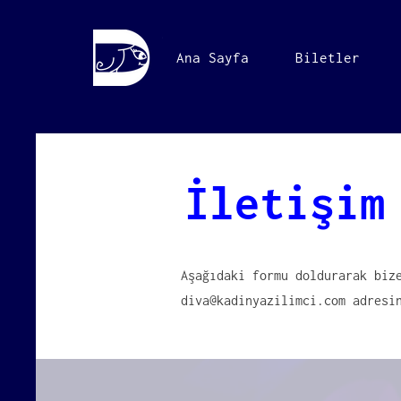
Ana Sayfa
Biletler
İletişim
Aşağıdaki formu doldurarak biz
diva@kadinyazilimci.com
adresin