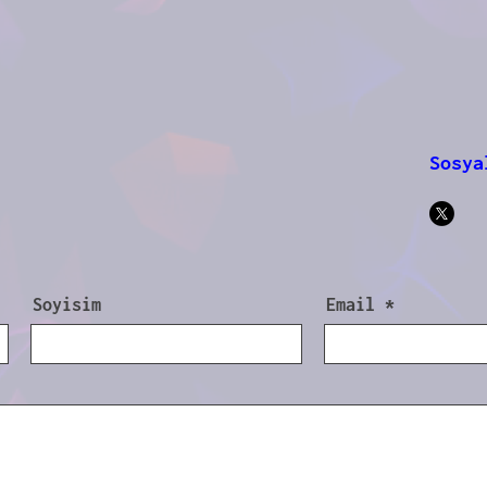
Sosya
Soyisim
Email